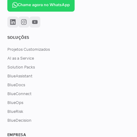
Chame agora no WhatsApp
SOLUÇÕES
Projetos Customizados
AI as a Service
Solution Packs
BlueAssistant
BlueDocs
BlueConnect
BlueOps
BlueRisk
BlueDecision
EMPRESA