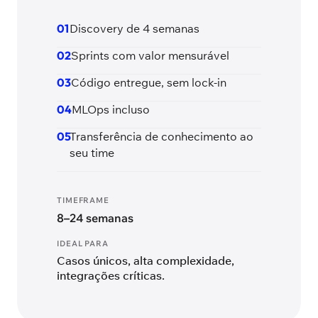
01
Discovery de 4 semanas
02
Sprints com valor mensurável
03
Código entregue, sem lock-in
04
MLOps incluso
05
Transferência de conhecimento ao
seu time
TIMEFRAME
8–24 semanas
IDEAL PARA
Casos únicos, alta complexidade,
integrações críticas.