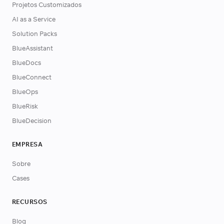
Projetos Customizados
AI as a Service
Solution Packs
BlueAssistant
BlueDocs
BlueConnect
BlueOps
BlueRisk
BlueDecision
EMPRESA
Sobre
Cases
RECURSOS
Blog