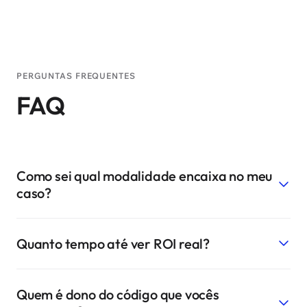
PERGUNTAS FREQUENTES
FAQ
Como sei qual modalidade encaixa no meu
caso?
A maioria dos clientes começa pelo diagnóstico
Quanto tempo até ver ROI real?
gratuito de 60 minutos. Saímos da conversa com
uma recomendação clara: Solution Pack quando o
Solution Packs entregam a primeira métrica de
problema bate com uma arquitetura validada,
Quem é dono do código que vocês
resultado em 4–8 semanas, contadas do início do
Projeto Customizado quando exige construção do