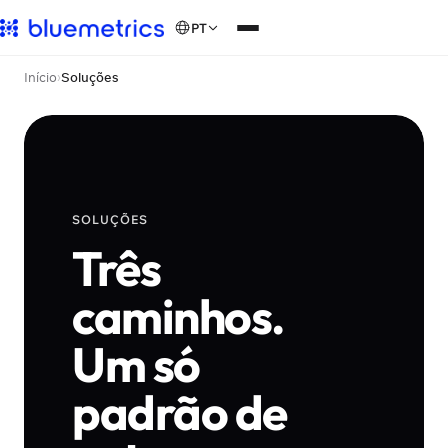
PT
Início
›
Soluções
SOLUÇÕES
Três
caminhos.
Um só
padrão de