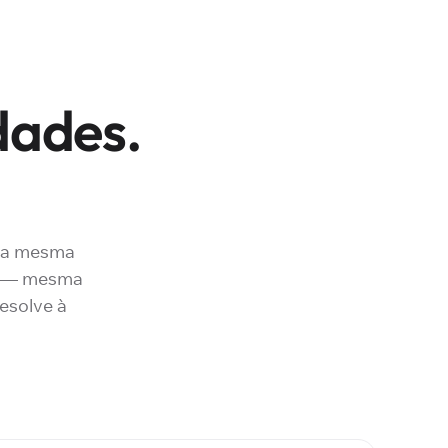
dades.
 a mesma
ta — mesma
esolve à