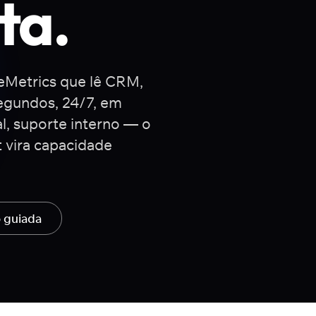
ta.
ueMetrics que lê CRM,
egundos, 24/7, em
l, suporte interno — o
 vira capacidade
 guiada