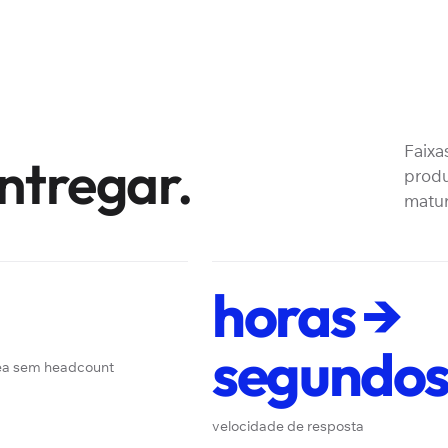
Faixa
ntregar.
produ
matur
horas →
segundo
nea sem headcount
velocidade de resposta