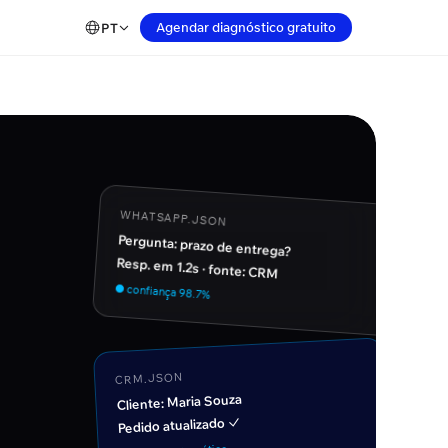
Agendar diagnóstico gratuito
PT
WHATSAPP.JSON
Pergunta: prazo de entrega?
Resp. em 1.2s · fonte: CRM
● confiança 98.7%
CRM.JSON
Cliente: Maria Souza
Pedido atualizado ✓