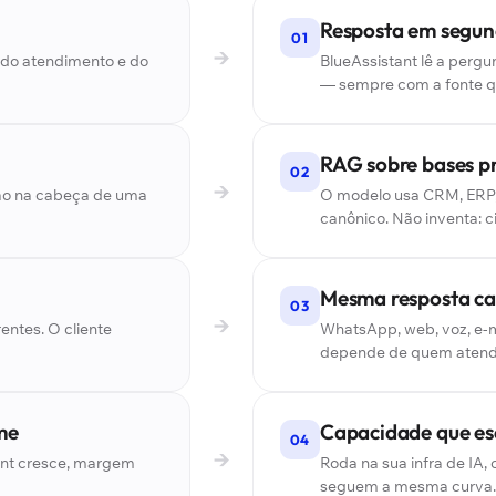
Resposta em segun
01
→
do atendimento e do
BlueAssistant lê a perg
— sempre com a fonte 
RAG sobre bases pr
02
→
ção na cabeça de uma
O modelo usa CRM, ERP,
canônico. Não inventa: ci
Mesma resposta ca
03
→
entes. O cliente
WhatsApp, web, voz, e-
depende de quem atend
me
Capacidade que esc
04
→
unt cresce, margem
Roda na sua infra de IA,
seguem a mesma curva.