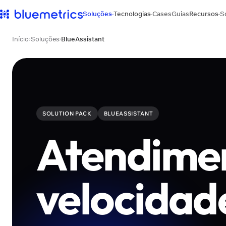
Soluções
Tecnologias
Cases
Guias
Recursos
S
›
›
›
Início
›
Soluções
›
BlueAssistant
SOLUTION PACK
BLUEASSISTANT
Atendime
velocidad