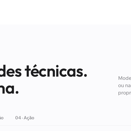
es técnicas.
Model
ma.
ou na
propr
ão
04 · Ação