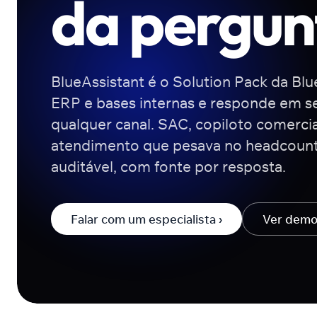
da pergun
BlueAssistant é o Solution Pack da Bl
ERP e bases internas e responde em s
qualquer canal. SAC, copiloto comercia
atendimento que pesava no headcount
auditável, com fonte por resposta.
Falar com um especialista ›
Ver demo