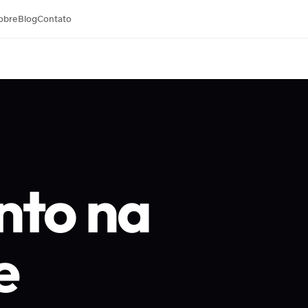
obre
Blog
Contato
nto na
e