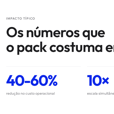
IMPACTO TÍPICO
Os números que
o pack costuma e
40-60%
10×
redução no custo operacional
escala simultâ