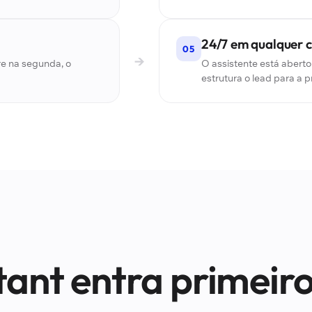
24/7 em qualquer 
05
→
re na segunda, o
O assistente está aberto
estrutura o lead para a pr
ant entra primeiro