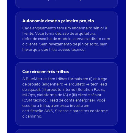
Autonomia desde o primeiro projeto
Cada engajamento tem um engenheiro sênior à
frente. Você toma decisão de arquitetura,
defende escolha de modelo, conversa direto com
o cliente. Sem revezamento de júnior solto, sem
hierarquia que filtra acesso técnico.
Carreira em três trilhas
A BlueMetrics tem trilhas formais em (i) entrega
de projeto (engenheiro → arquiteto → tech lead
de squad), (ii) produto interno (Solution Packs,
MLOps, plataforma de IA) e (iii) cliente sênior
(CSM técnico, Head de conta enterprise). Você
escolhe a trilha; a empresa investe em
certificação AWS, Sisense e parceiros conforme
o caminho.