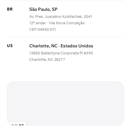
BR
São Paulo, SP
Av. Pres. Juscelino Kubitschek, 2041
12º andar · Vila Nova Conceição
CEP 04543-011
US
Charlotte, NC · Estados Unidos
13850 Ballantyne Corporate Pl #390
Charlotte, NC 28277
RTO ALEGRE
USA
SÃO PAULO