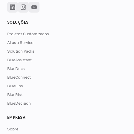
SOLUÇÕES
Projetos Customizados
AI as a Service
Solution Packs
BlueAssistant
BlueDocs
BlueConnect
BlueOps
BlueRisk
BlueDecision
EMPRESA
Sobre