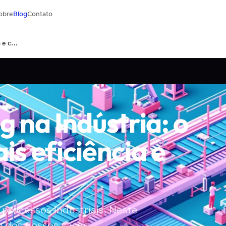
obre
Blog
Contato
Machine Learning na Indústria: o caminho para mais eficiência e competitividade
 na Indústria: o
s eficiência e
processos industriais. Neste
m dos nossos cases.