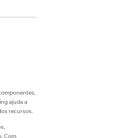
 componentes,
ng ajuda a
os recursos.
s,
o. Com