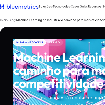
Soluções
Tecnologias
Cases
Guias
Recursos
S
›
›
›
Início
›
Blog
›
IA PARA NEGÓCIOS
ARTIGO
Machine Learning
caminho para mai
competitividade
O Machine Learning está revolucionando 
artigo, mostramos isso na prática com u