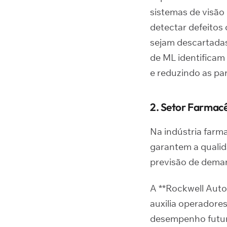
sistemas de visã
detectar defeitos
sejam descartadas
de ML identificam
e reduzindo as pa
2. Setor Farmac
Na indústria farm
garantem a qualid
previsão de deman
A **Rockwell Aut
auxilia operadore
desempenho futur