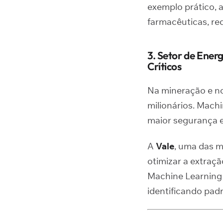
exemplo prático, 
farmacêuticas, re
3. Setor de Ener
Críticos
Na mineração e no
milionários. Mach
maior segurança e
A
Vale
, uma das m
otimizar a extraçã
Machine Learning 
identificando pad