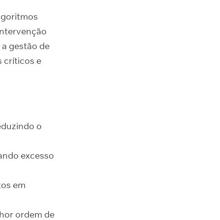
algoritmos
intervenção
 a gestão de
críticos e
eduzindo o
tando excesso
itos em
lhor ordem de