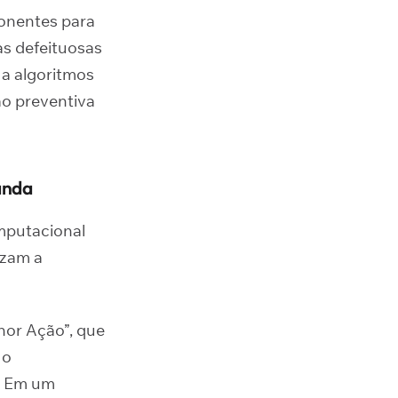
onentes para
as defeituosas
a algoritmos
ão preventiva
anda
omputacional
izam a
or Ação”, que
 o
. Em um