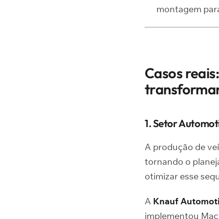
montagem para 
Casos reais
transforman
1. Setor Automo
A produção de veí
tornando o plane
otimizar esse seq
A
Knauf Automot
implementou Mach