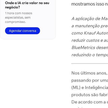
Onde a IA cria valor no seu
mostramos isso n
negócio?
1 hora com nossos
especialistas, sem
A aplicação de Mac
compromisso.
a manutenção pred
Agendar conversa
como Knauf Automo
reduzir custos e a
BlueMetrics desen
reduzindo o tempo
Nos últimos anos,
passando por uma
(ML) e Inteligênc
produtos são fabr
De acordo com a 