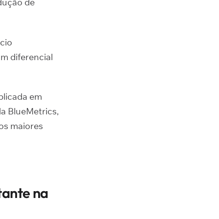
dução de
cio
m diferencial
plicada em
a BlueMetrics,
os maiores
tante na