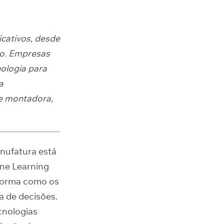
icativos, desde
ão. Empresas
nologia para
a
e montadora,
anufatura está
ne Learning
 forma como os
a de decisões.
cnologias