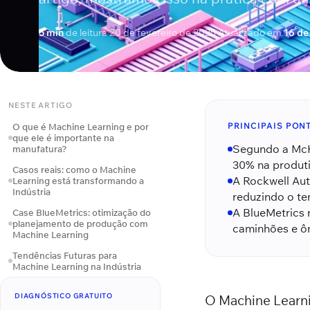
5 min
de leitura
·
20 de fevereiro de 2025
·
Atualizado em
16 de
NESTE ARTIGO
PRINCIPAIS PON
O que é Machine Learning e por
que ele é importante na
Segundo a McK
manufatura?
30% na produti
Casos reais: como o Machine
A Rockwell Au
Learning está transformando a
Indústria
reduzindo o t
A BlueMetrics 
Case BlueMetrics: otimização do
planejamento de produção com
caminhões e ôn
Machine Learning
Tendências Futuras para
Machine Learning na Indústria
DIAGNÓSTICO GRATUITO
O Machine Learnin