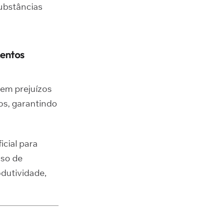
substâncias
mentos
 em prejuízos
os, garantindo
icial para
uso de
dutividade,