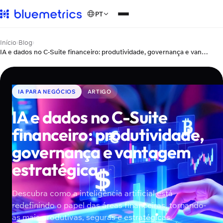
PT
Início
›
Blog
›
IA e dados no C-Suite financeiro: produtividade, governança e vantagem estratégica
IA PARA NEGÓCIOS
ARTIGO
IA e dados no C-Suite
financeiro: produtividade,
governança e vantagem
estratégica
Descubra como a inteligência artificial está
redefinindo o papel das áreas financeiras, tornando-
as mais produtivas, seguras e estratégicas.