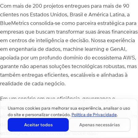
Com mais de 200 projetos entregues para mais de 90
clientes nos Estados Unidos, Brasil e América Latina, a
BlueMetrics consolida-se como parceira estratégica para
empresas que buscam transformar suas áreas financeiras
em centros de inteligência e decisão. Nossa experiência
em engenharia de dados, machine learning e GenAI,
apoiada por um profundo domínio do ecossistema AWS,
garante não apenas soluções tecnológicas robustas, mas
também entregas eficientes, escaláveis e alinhadas à
realidade de cada negócio.
Em um cenário em que eficiência, governança e
agilidade são diferenciais competitivos, a BlueMetrics
Usamos cookies para melhorar sua experiência, analisar o uso
do site e personalizar conteúdo.
Política de Privacidade
.
ajuda empresas a transformar seus dados financeiros em
decisões inteligentes e suas operações em vantagem
Aceitar todos
Apenas necessárias
estratégica.
Vamos conversar
sobre isso?