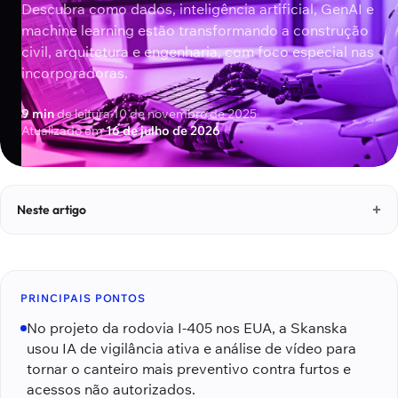
Descubra como dados, inteligência artificial, GenAI e
machine learning estão transformando a construção
civil, arquitetura e engenharia, com foco especial nas
incorporadoras.
9 min
de leitura
·
10 de novembro de 2025
·
Atualizado em
16 de julho de 2026
Neste artigo
PRINCIPAIS PONTOS
No projeto da rodovia I-405 nos EUA, a Skanska
usou IA de vigilância ativa e análise de vídeo para
tornar o canteiro mais preventivo contra furtos e
acessos não autorizados.