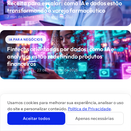
Receita para escalar: como IA e dados estão
transformando o varejo farmacêutico
7 min de leitura · 16 de março de 2026
IA PARA NEGÓCIOS
Fintechs orientadas por dados: como IA e
analytics estão redefinindo produtos
financeiros
9 min de leitura · 23 de fevereiro de 2026
Usamos cookies para melhorar sua experiência, analisar o uso
do site e personalizar conteúdo.
Política de Privacidade
.
Aceitar todos
Apenas necessárias