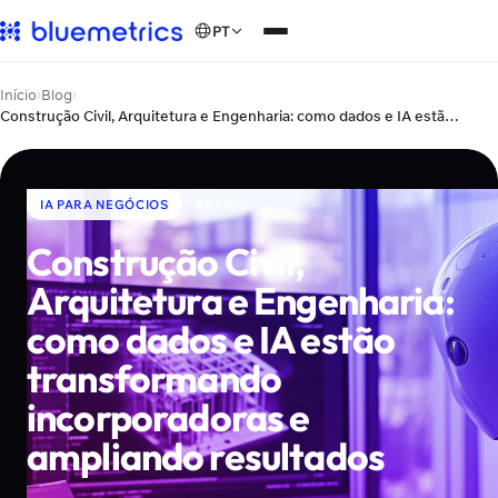
PT
Início
›
Blog
›
Construção Civil, Arquitetura e Engenharia: como dados e IA estão transformando incorporadoras e ampliando resultados
IA PARA NEGÓCIOS
ARTIGO
Construção Civil,
Arquitetura e Engenharia:
como dados e IA estão
transformando
incorporadoras e
ampliando resultados