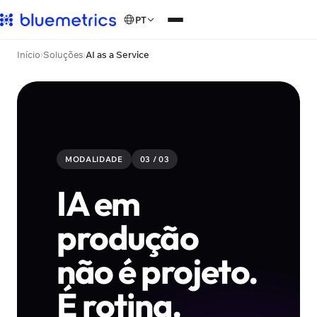
PT
Início
›
Soluções
›
AI as a Service
MODALIDADE
03 / 03
IA em
produção
não é projeto.
É rotina.