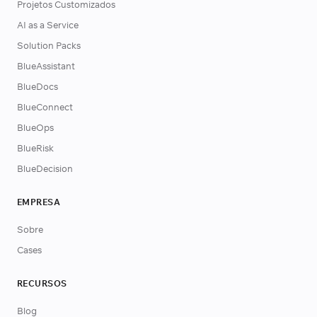
Projetos Customizados
AI as a Service
Solution Packs
BlueAssistant
BlueDocs
BlueConnect
BlueOps
BlueRisk
BlueDecision
EMPRESA
Sobre
Cases
RECURSOS
Blog