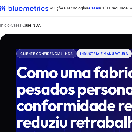
Soluções
Tecnologias
Cases
Guias
Recursos
S
›
›
›
Início
›
Cases
›
Case NDA
CLIENTE CONFIDENCIAL · NDA
INDÚSTRIA E MANUFATURA
Como uma fabric
pesados persona
conformidade re
reduziu retrabal